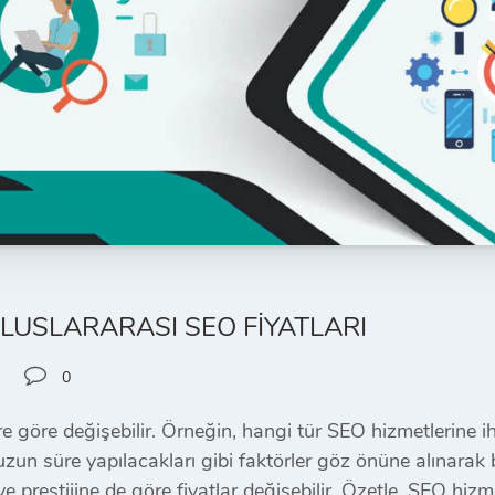
ULUSLARARASI SEO FIYATLARI
0
re göre değişebilir. Örneğin, hangi tür SEO hizmetlerine ih
zun süre yapılacakları gibi faktörler göz önüne alınarak be
ve prestijine de göre fiyatlar değişebilir. Özetle, SEO hizm