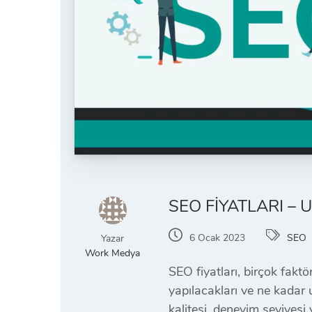
SEO FIYATLARI – 
6 Ocak 2023
SEO
Yazar
Work Medya
SEO fiyatları, birçok faktö
yapılacakları ve ne kadar u
kalitesi, deneyim seviyesi 