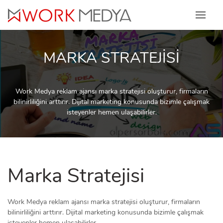
Skip
to
content
MARKA STRATEJİSİ
Work Medya reklam ajansı marka stratejisi oluşturur, firmaların
bilinirliliğini arttırır. Dijital marketing konusunda bizimle çalışmak
isteyenler hemen ulaşabilirler.
Marka Stratejisi
Work Medya reklam ajansı marka stratejisi oluşturur, firmaların
bilinirliliğini arttırır. Dijital marketing konusunda bizimle çalışmak
isteyenler hemen ulaşabilirler.