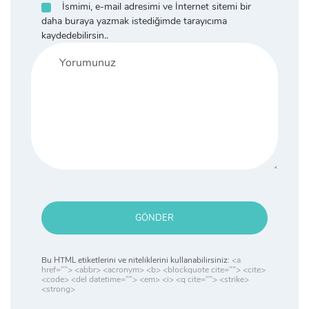
İsmimi, e-mail adresimi ve İnternet sitemi bir
daha buraya yazmak istediğimde tarayıcıma
kaydedebilirsin..
GÖNDER
Bu HTML etiketlerini ve niteliklerini kullanabilirsiniz:
<a
href=""> <abbr> <acronym> <b> <blockquote cite=""> <cite>
<code> <del datetime=""> <em> <i> <q cite=""> <strike>
<strong>