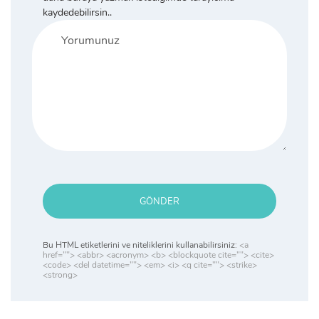
kaydedebilirsin..
GÖNDER
Bu HTML etiketlerini ve niteliklerini kullanabilirsiniz:
<a
href=""> <abbr> <acronym> <b> <blockquote cite=""> <cite>
<code> <del datetime=""> <em> <i> <q cite=""> <strike>
<strong>