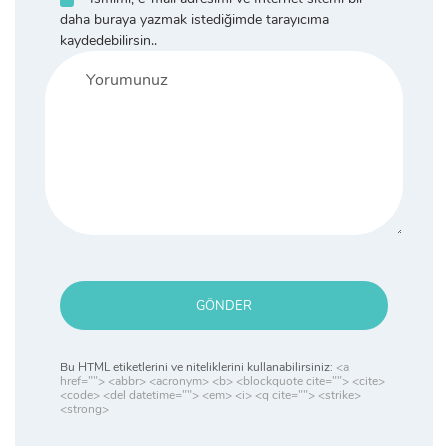
daha buraya yazmak istediğimde tarayıcıma
kaydedebilirsin..
GÖNDER
Bu HTML etiketlerini ve niteliklerini kullanabilirsiniz:
<a
href=""> <abbr> <acronym> <b> <blockquote cite=""> <cite>
<code> <del datetime=""> <em> <i> <q cite=""> <strike>
<strong>