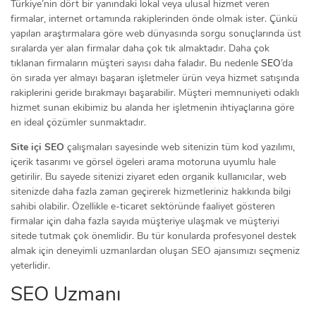
Türkiye’nin dört bir yanındaki lokal veya ulusal hizmet veren
firmalar, internet ortamında rakiplerinden önde olmak ister. Çünkü
yapılan araştırmalara göre web dünyasında sorgu sonuçlarında üst
sıralarda yer alan firmalar daha çok tık almaktadır. Daha çok
tıklanan firmaların müşteri sayısı daha faladır. Bu nedenle
SEO
’da
ön sırada yer almayı başaran işletmeler ürün veya hizmet satışında
rakiplerini geride bırakmayı başarabilir. Müşteri memnuniyeti odaklı
hizmet sunan ekibimiz bu alanda her işletmenin ihtiyaçlarına göre
en ideal çözümler sunmaktadır.
Site içi SEO
çalışmaları sayesinde web sitenizin tüm kod yazılımı,
içerik tasarımı ve görsel ögeleri arama motoruna uyumlu hale
getirilir. Bu sayede sitenizi ziyaret eden organik kullanıcılar, web
sitenizde daha fazla zaman geçirerek hizmetleriniz hakkında bilgi
sahibi olabilir. Özellikle e-ticaret sektöründe faaliyet gösteren
firmalar için daha fazla sayıda müşteriye ulaşmak ve müşteriyi
sitede tutmak çok önemlidir. Bu tür konularda profesyonel destek
almak için deneyimli uzmanlardan oluşan SEO ajansımızı seçmeniz
yeterlidir.
SEO Uzmanı