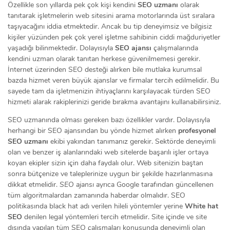
Özellikle son yıllarda pek çok kişi kendini
SEO uzmanı
olarak
tanıtarak işletmelerin web sitesini arama motorlarında üst sıralara
taşıyacağını iddia etmektedir. Ancak bu tip deneyimsiz ve bilgisiz
kişiler yüzünden pek çok yerel işletme sahibinin ciddi mağduriyetler
yaşadığı bilinmektedir. Dolayısıyla
SEO ajansı
çalışmalarında
kendini uzman olarak tanıtan herkese güvenilmemesi gerekir.
İnternet üzerinden SEO desteği alırken bile mutlaka kurumsal
bazda hizmet veren büyük ajanslar ve firmalar tercih edilmelidir. Bu
sayede tam da işletmenizin ihtiyaçlarını karşılayacak türden SEO
hizmeti alarak rakiplerinizi geride bırakma avantajını kullanabilirsiniz.
SEO uzmanında olması gereken bazı özellikler vardır. Dolayısıyla
herhangi bir SEO ajansından bu yönde hizmet alırken
profesyonel
SEO uzmanı
ekibi yakından tanımanız gerekir. Sektörde deneyimli
olan ve benzer iş alanlarındaki web sitelerde başarılı işler ortaya
koyan ekipler sizin için daha faydalı olur. Web sitenizin baştan
sonra bütçenize ve taleplerinize uygun bir şekilde hazırlanmasına
dikkat etmelidir.
SEO ajansı
ayrıca Google tarafından güncellenen
tüm algoritmalardan zamanında haberdar olmalıdır. SEO
politikasında black hat adı verilen hileli yöntemler yerine
White hat
SEO
denilen legal yöntemleri tercih etmelidir. Site içinde ve site
dışında yapılan tüm SEO çalışmaları konusunda deneyimli olan