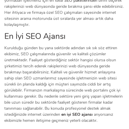
yormadan işletmeniz için en ideal
SEO paketlerinden
birini seçerek
rakiplerinizi web dünyasında geride bırakma şansı elde edebilirsiniz.
Her ihtiyaca ve firmaya özel SEO çalışmaları sayesinde internet
sitesinin arama motorunda üst sıralarda yer alması artık daha
kolaylaşmıştır.
En İyi SEO Ajansı
Kurulduğu günden bu yana sektörde adından sık sık söz ettiren
ekibimiz, SEO çalışmalarında güvenilir ve kaliteli çözümler
üretmektedir. Faaliyet gösterdiğiniz sektör hangisi olursa olsun
şirketimizi tercih ederek rakiplerinizi web dünyasında geride
bırakmayı başarabilirsiniz. Kaliteli ve güvenilir hizmet anlayışına
sahip olan SEO uzmanlarımız sayesinde işletmenizin web sitesi
sürekli ön planda kaldığı için müşteri sayınızda ciddi bir artış
görülebilir. Firmanızın markalaşma sürecinde web portalını çok iyi
kullanması gerekir. Bu nedenle sektöre yeni giriş yapan işletmelerin
bile uzun süredir bu sektörde faaliyet gösteren firmalar kadar
tanınması sağlanabilir. Bu konuda profesyonel destek almak
istediğinizde internet üzerinden
en iyi SEO
ajansı
arıyorsanız
ekibimizle hemen iletişime geçmeniz yeterli olacaktır.