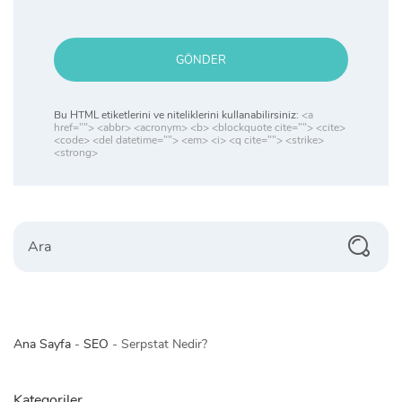
GÖNDER
Bu HTML etiketlerini ve niteliklerini kullanabilirsiniz:
<a
href=""> <abbr> <acronym> <b> <blockquote cite=""> <cite>
<code> <del datetime=""> <em> <i> <q cite=""> <strike>
<strong>
Search
Ana Sayfa
-
SEO
-
Serpstat Nedir?
Kategoriler