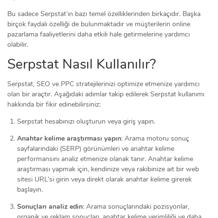
Bu sadece Serpstat’ın bazı temel özelliklerinden birkaçıdır. Başka
birçok faydalı özelliği de bulunmaktadır ve müşterilerin online
pazarlama faaliyetlerini daha etkili hale getirmelerine yardımcı
olabilir.
Serpstat Nasıl Kullanılır?
Serpstat, SEO ve PPC stratejilerinizi optimize etmenize yardımcı
olan bir araçtır. Aşağıdaki adımlar takip edilerek Serpstat kullanımı
hakkında bir fikir edinebilirsiniz:
Serpstat hesabınızı oluşturun veya giriş yapın.
Anahtar kelime araştırması yapın
: Arama motoru sonuç
sayfalarındaki (SERP) görünümleri ve anahtar kelime
performansını analiz etmenize olanak tanır. Anahtar kelime
araştırması yapmak için, kendinize veya rakibinize ait bir web
sitesi URL’si girin veya direkt olarak anahtar kelime girerek
başlayın.
Sonuçları analiz edin
: Arama sonuçlarındaki pozisyonlar,
organik ve reklam sonuçları, anahtar kelime verimliliği ve daha