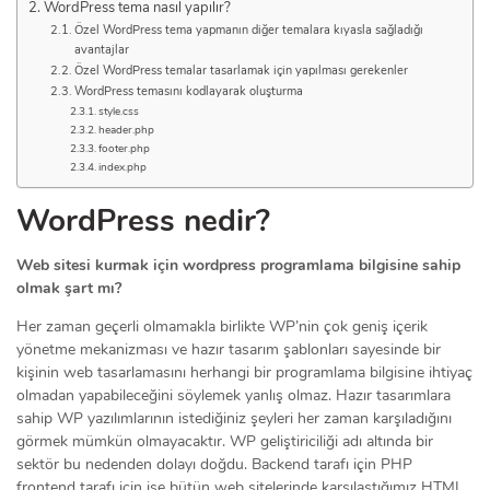
WordPress tema nasıl yapılır?
Özel WordPress tema yapmanın diğer temalara kıyasla sağladığı
avantajlar
Özel WordPress temalar tasarlamak için yapılması gerekenler
WordPress temasını kodlayarak oluşturma
style.css
header.php
footer.php
index.php
WordPress nedir?
Web sitesi kurmak için wordpress programlama bilgisine sahip
olmak şart mı?
Her zaman geçerli olmamakla birlikte WP’nin çok geniş içerik
yönetme mekanizması ve hazır tasarım şablonları sayesinde bir
kişinin web tasarlamasını herhangi bir programlama bilgisine ihtiyaç
olmadan yapabileceğini söylemek yanlış olmaz. Hazır tasarımlara
sahip WP yazılımlarının istediğiniz şeyleri her zaman karşıladığını
görmek mümkün olmayacaktır. WP geliştiriciliği adı altında bir
sektör bu nedenden dolayı doğdu. Backend tarafı için PHP
frontend tarafı için ise bütün web sitelerinde karşılaştığımız HTML,