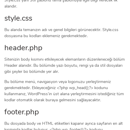
Style.css yani Stil şablonu tema şablonuyla ilgili bilgi verecek ilk
alandır.
style.css
Bu alanda temanızın adı ve genel bilgileri görünecektir. Style.css
dosyasına bu kodları eklemeniz gerekmektedir.
header.php
Sitenizin body kısmını etkileyecek elemanların düzenleneceği bölüm
Header alanıdır. Bu bölümde yazı boyutu, rengi ya da stil dosyaları
gibi şeyler bo bölümde yer alır.
Bu bölüme menü, navigasyon veya logonuzu yerleştirmeniz
gerekmektedir. Ekleyeceğiniz <?php wp_head();?> kodunu
kullanmanız, WordPress’in üst alana yerleştirmesini istediğiniz tüm
kodlar otomatik olarak buraya gelmesini sağlayacaktır.
footer.php
Bu dosyada body ve HTML etiketleri kapanır ayrıca sayfanın en alt
kısmında kodlar bulunur. <?php wp_footer();?> kodunu