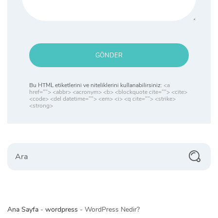
GÖNDER
Bu HTML etiketlerini ve niteliklerini kullanabilirsiniz:
<a
href=""> <abbr> <acronym> <b> <blockquote cite=""> <cite>
<code> <del datetime=""> <em> <i> <q cite=""> <strike>
<strong>
Search
Ana Sayfa
-
wordpress
-
WordPress Nedir?